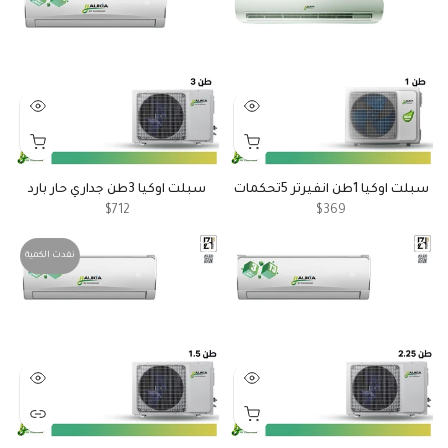
سبلت اوكيا 1طن انفيرتر 5تحكمات
سبلت اوكيا 3طن جداري حار بارد
$712
$369
نفدت الكمية