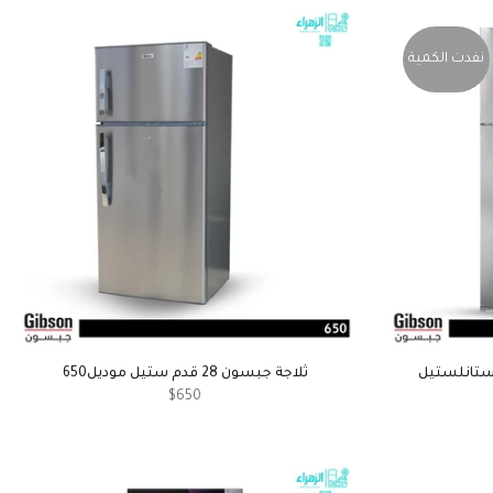
نفدت الكمية
 ابواب ستانلستيل
ثلاجة جبسون 28 قدم ستيل موديل650
$650