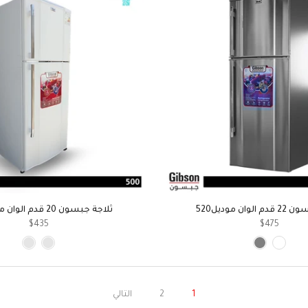
وان موديل520
ثلاجة جبسون 20 قدم الوان موديل500
$435
$475
1
2
التالي