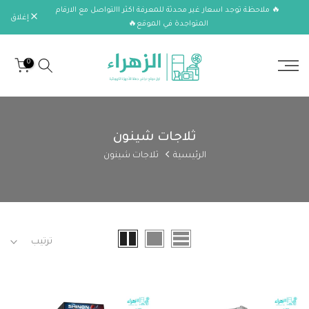
🔥 ملاحظة توجد اسعار غير محدثة للمعرفة اكثر االتواصل مع الارقام
الانتقال
إغلاق
المتواجدة في الموقع🔥
إلى
المحتوى
0
ثلاجات شينون
الرئيسية
ثلاجات شينون
ترتيب