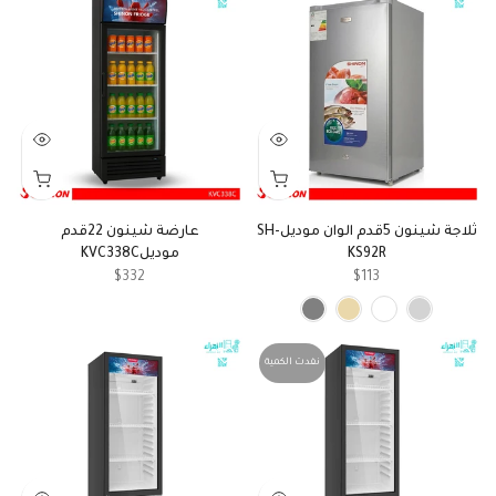
ثلاجة شينون 5قدم الوان موديلSH-
عارضة شينون 22قدم
KS92R
موديلKVC338C
$332
$113
نفدت الكمية