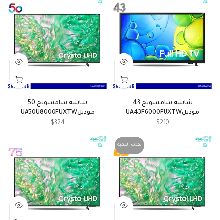
شاشة سامسونج 43
شاشة سامسونج 50
موديلUA43F6000FUXTW
موديلUA50U8000FUXTW
$324
$210
نفدت الكمية