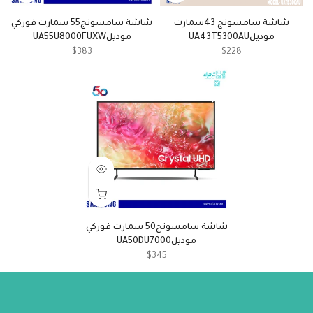
شاشة سامسونج 43سمارت
شاشة سامسونج55 سمارت فوركي
موديلUA43T5300AU
موديلUA55U8000FUXW
$383
$228
شاشة سامسونج50 سمارت فوركي
موديلUA50DU7000
$345