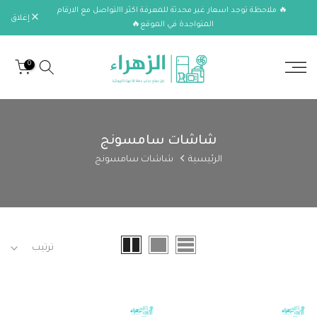
🔥 ملاحظة توجد اسعار غير محدثة للمعرفة اكثر االتواصل مع الارقام
الانتقال
إغلاق
المتواجدة في الموقع🔥
إلى
المحتوى
0
شاشات سامسونج
الرئيسية
شاشات سامسونج
ترتيب