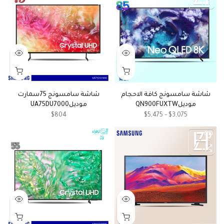
شاشة سامسونج كافة الاحجام
شاشة سامسونج 75سمارت
موديلQN900FUXTW
موديلUA75DU7000
$804
$3,075 – $5,475