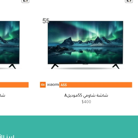
شاشة شاومي 55موديلA
شاشة 
$400
ابرز ا