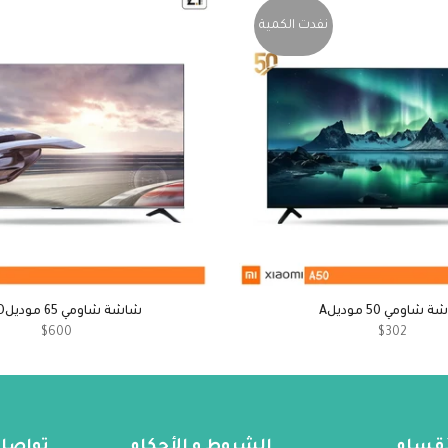
نفدت الكمية
شاومي 50 موديلA
شاشة شاومي 65 موديلA PRO
$600
$302
لأقسام
الشروط و الأحكام
تواصل