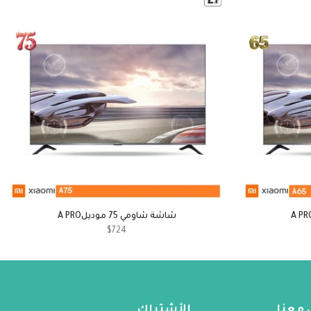
شاشة شاومي 75 موديلA PRO
$724
 معنا
الأشتراك