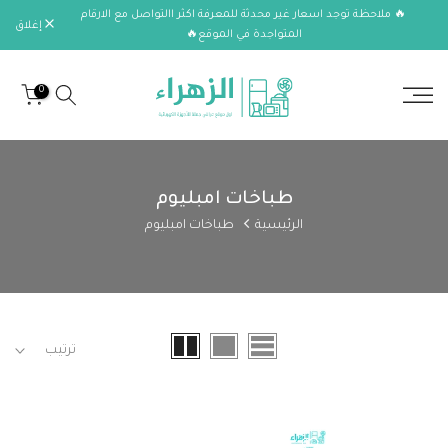
🔥 ملاحظة توجد اسعار غير محدثة للمعرفة اكثر االتواصل مع الارقام
الانتقال
إغلاق
المتواجدة في الموقع🔥
إلى
المحتوى
0
طباخات امبليوم
الرئيسية
طباخات امبليوم
ترتيب