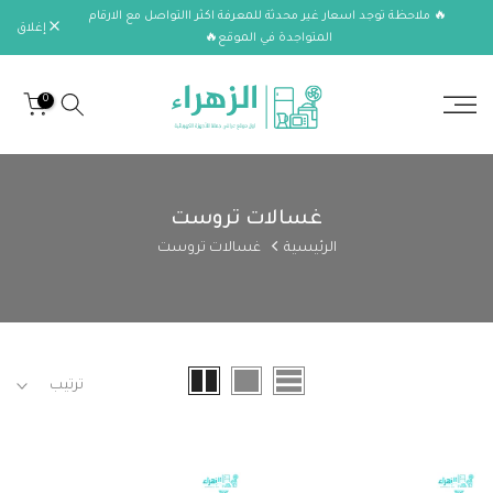
🔥 ملاحظة توجد اسعار غير محدثة للمعرفة اكثر االتواصل مع الارقام
الانتقال
إغلاق
المتواجدة في الموقع🔥
إلى
المحتوى
0
غسالات تروست
الرئيسية
غسالات تروست
ترتيب