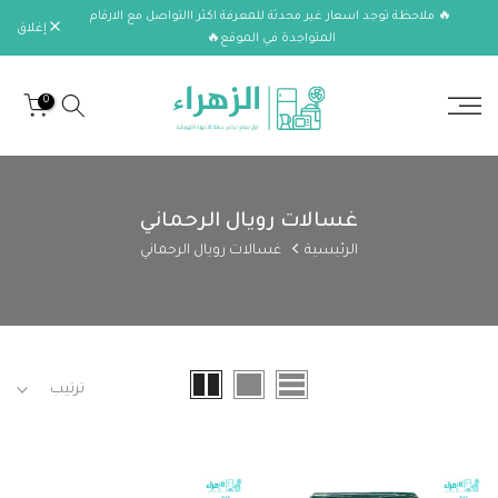
🔥 ملاحظة توجد اسعار غير محدثة للمعرفة اكثر االتواصل مع الارقام
الانتقال
إغلاق
المتواجدة في الموقع🔥
إلى
المحتوى
0
غسالات رويال الرحماني
الرئيسية
غسالات رويال الرحماني
ترتيب