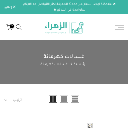
🔥 ملاحظة توجد اسعار غير محدثة للمعرفة اكثر االتواصل مع الارقام
الانتقال
إغلاق
المتواجدة في الموقع🔥
إلى
المحتوى
0
غسالات كهرمانة
الرئيسية
غسالات كهرمانة
ترتيب