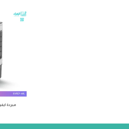
مبردة ايفولي