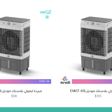
 بلاستك موديلEVACF-60L
مبردة ايفولي بلاستك موديلEVACF-50L
$98
$105