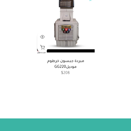
مبردة جبسون خرطوم
موديلGG220
$208