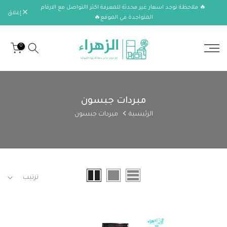
🔥 ملاحظة توجد اسعار غير محدثة للمعرفة اكثر االتواصل مع الارقام
الانتقال
إغلاق
المتواجدة في الموقع🔥
إلى
المحتوى
0
مبردات جبسون
الرئيسية
مبردات جبسون
ترتيب