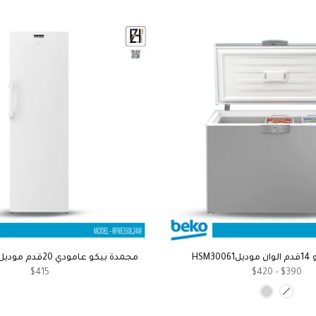
HSM3
مجمدة بيكو عامودي 20قدم موديلRFNE350L24S
$415
$390 – $420