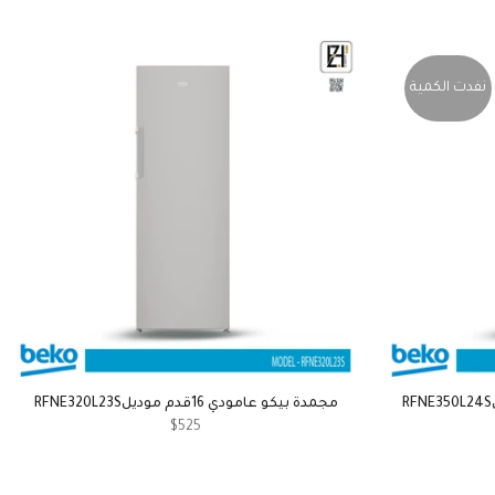
نفدت الكمية
مجمدة بيكو عامودي 16قدم موديلRFNE320L23S
$525