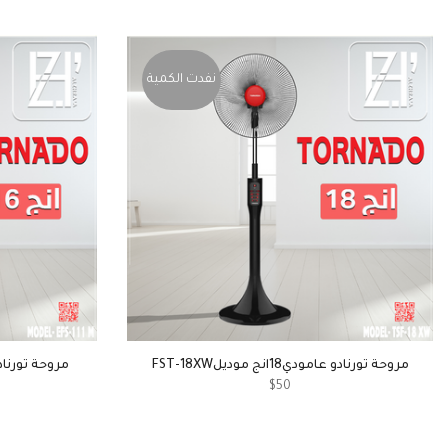
نفدت الكمية
مروحة تورنادو عامودي18انج موديلFST-18XW
مروحة تورنادو عامودي16
$50