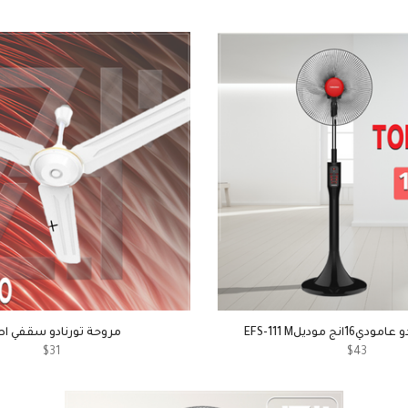
انج موديلEFS-111 M
مروحة تورنادو سقفي ا
$31
$43