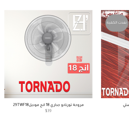
نفدت الكمية
صلي
مروحة تورنادو جداري 18 انج موديل29TWF18
$39