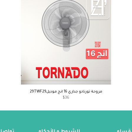
مروحة تورنادو جداري 16 انج موديل29TWF29
$36
لأقسام
الشروط و الأحكام
تواصل