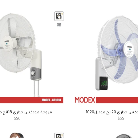
ري 20انج موديل1020
مروحة مودكس جداري 18انج موديل1018
$50
$55