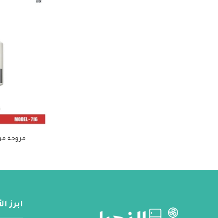
مروحة مودكس ج
ابرز ا