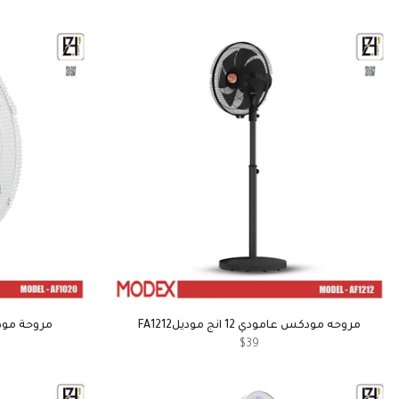
مروحه مودكس عامودي 12 انج موديلFA1212
مروحة مودكس جدا
$39