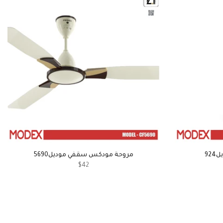
92
مروحة مودكس سقفي موديل5690
$42