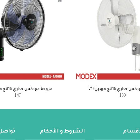
داري 16انج موديل716
مروحة مودكس جداري 16انج موديل1016
$47
$33
لأقسام
الشروط و الأحكام
تواصل