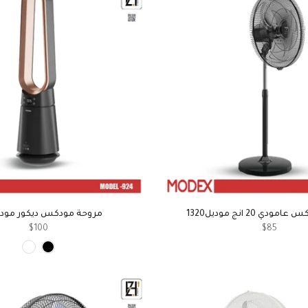
ي 20 انج موديل1320
مروحة مودكس ديكور موديل4
$100
$85