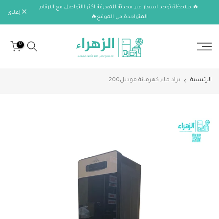
🔥 ملاحظة توجد اسعار غير محدثة للمعرفة اكثر االتواصل مع الارقام
الانتقال
إغلاق
المتواجدة في الموقع🔥
إلى
المحتوى
0
الرئيسية
براد ماء كهرمانة موديل200