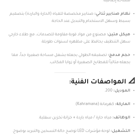
مساحة إضافية.
نظام صنابير ثنائي:
صنابير مخصصة للمياه (الحارة والباردة) بتصميم
بسيط وسهل الاستخدام والتبديل عند الحاجة.
هيكل متين:
مصنوع من مواد قوية مقاومة للصدمات، مع طلاء خارجي
سهل التنظيف يحافظ على مظهره لسنوات طويلة.
حجم مدمج:
تصميمه الطولي يجعله يشغل مساحة صغيرة جداً، مما
يجعله مثالياً للمطابخ الصغيرة أو زوايا المكاتب.
📐 المواصفات الفنية:
الموديل:
200.
الماركة:
كهرمانة (Kahramana).
الوظائف:
مياه حارة / مياه باردة + خزانة تخزين سفلية.
التشغيل:
لوحة مؤشرات LED توضح حالة التسخين والتبريد بوضوح.