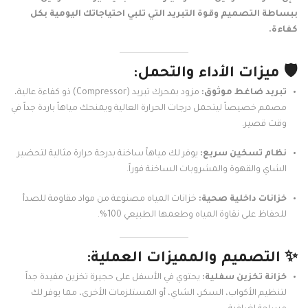
ببساطة التصميم وقوة التبريد التي تلبي احتياجاتك اليومية بكل
كفاءة.
🛡️ ميزات الأداء والتحمل:
تبريد ضاغط موثوق:
مزود بمحرك تبريد (Compressor) ذو كفاءة عالية،
مصمم خصيصاً ليتحمل درجات الحرارة العالية ويمنحك مياهاً باردة جداً في
وقت قصير.
نظام تسخين سريع:
يوفر لك مياهاً ساخنة بدرجة حرارة مثالية لتحضير
الشاي والقهوة والمشروبات الساخنة فوراً.
خزانات داخلية صحية:
خزانات المياه مصنوعة من مواد مقاومة للصدأ
للحفاظ على نقاوة المياه وطعمها الطبيعي 100%.
✨ التصميم والمميزات العملية:
خزانة تخزين سفلية:
يحتوي في الأسفل على حجيرة تخزين مفيدة جداً
لتنظيم الأكواب، السكر، الشاي، أو المستلزمات الأخرى، مما يوفر لك