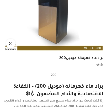
انقر للتكبير
براد ماء كهرمانة موديل200
$66
200
براد ماء كهرمانة (موديل 200) - الكفاءة
الاقتصادية والأداء المضمون
💧❄️
إذا كنت تبحث عن براد مياه يجمع بين السعر المناسب والأداء القوي،
فإن كهرمانة موديل 200 هو خيارك الأنسب. يتميز هذا الموديل