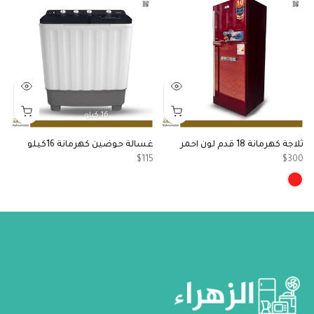
16 كيلو
ثلاجة كهرمانة 18 قدم لون احمر
غسالة حوضين كهرمانة 16كيلو
ب
مو
$115
$300
0