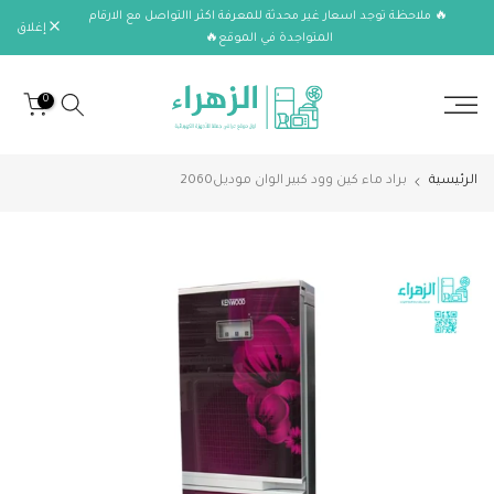
🔥 ملاحظة توجد اسعار غير محدثة للمعرفة اكثر االتواصل مع الارقام
الانتقال
إغلاق
المتواجدة في الموقع🔥
إلى
المحتوى
0
الرئيسية
براد ماء كين وود كبير الوان موديل2060