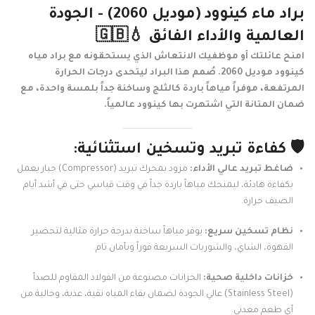
براد ماء كينوود (موديل 2060) - الجودة
العالمية والأداء الفائق
💧🇬🇧
امنح عائلتك أو موظفيك الانتعاش الذي يستحقونه مع براد مياه
كينوود موديل 2060. صُمم هذا البراد ليتحدى درجات الحرارة
المرتفعة، موفراً مياهاً باردة كالثلج وساخنة جداً بلمسة واحدة، مع
ضمان المتانة التي اشتهرت بها كينوود عالمياً.
🛡️ كفاءة تبريد وتسخين استثنائية:
ضاغط تبريد عالي الأداء:
مزود بمحرك تبريد (Compressor) جبار يعمل
بكفاءة هادئة، ليمنحك مياهاً باردة جداً في وقت قياسي حتى في أشد أيام
الصيف حرارة.
نظام تسخين سريع:
يوفر مياهاً ساخنة بدرجة حرارة مثالية لتحضير
القهوة، الشاي، والشوربات السريعة فوراً وبأمان تام.
خزانات داخلية صحية:
الخزانات مصنوعة من الفولاذ المقاوم للصدأ
(Stainless Steel) عالي الجودة لضمان بقاء المياه نقية، عذبة، وخالية من
أي طعم معدني.