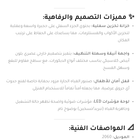
✨ مميزات التصميم والرفاهية:
خزانة تخزين سفلية:
يحتوي الجزء السفلي على حجيرة واسعة وعملية
لتخزين الأكواب والمستلزمات، مما يساعدك على الحفاظ على ترتيب
المكان.
واجهة أنيقة وسهلة التنظيف:
يتميز بتصميم خارجي عصري بلون
أبيض كلاسيكي يناسب مختلف أنواع الديكورات، مع سطح مقاوم للبقع
وسهل المسح.
قفل أمان للأطفال:
صنبور المياه الحارة مزود بحماية خاصة لمنع حدوث
أي حروق عرضية، مما يجعله آمناً تماماً للاستخدام المنزلي.
لوحة مؤشرات LED:
مؤشرات ضوئية واضحة تظهر حالة التشغيل
وجاهزية المياه (تبريد/تسخين) بوضوح تام.
📐 المواصفات الفنية:
الموديل:
2060.