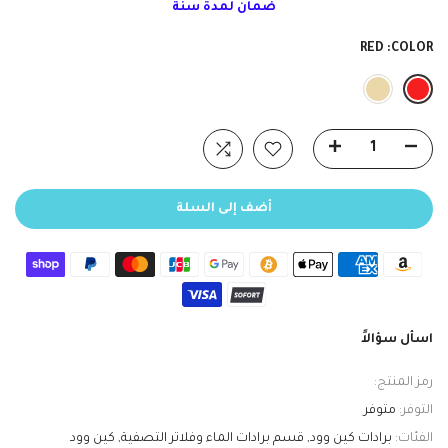
ضمان لمدة سنة
RED
COLOR:
أضف إلى السلة
اسأل سؤالاً
رمز المنتج:
التوفر:
متوفر
الفئات:
برادات كين وود
قسم برادات الماء وفلاتر التصفية
كين وود