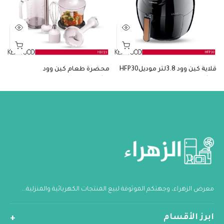
قلاية كين وود 3.8لتر موديلHFP30
محضرة طعام كين وود
خ
2
$71
$85
معرض الزهراء، وجهتكم الموثوقة لبيع المنتجات الكهربائية والمنزلية...
ابرز الأقسام