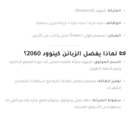
الماركة:
كينوود (Kenwood).
الوظائف:
مياه باردة / مياه حارة + خزانة تخزين سفلية.
الهيكل:
تصميم طولي (Tower) متين وثابت على الأرض.
📜 لماذا يفضل الزبائن كينوود 2060؟
الاسم الموثوق:
كينوود ماركة عالمية تضمن لك جودة القطع الداخلية
وعمر الجهاز الطويل.
توفير الطاقة:
مصمم ليعمل بكفاءة عالية مع استهلاك اقتصادي
للكهرباء.
سهولة الصيانة:
جهاز عملي وموثوق، وتتوفر قطع غياره والدعم الفني له
بسهولة في الأسواق المحلية.