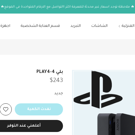
🔥 ملاحظة توجد اسعار غير محدثة للمعرفة اكثر االتواصل مع الارقام المتواجدة في الموقع🔥
المنزلية
الشاشات
التبريد
قسم العناية الشخصية
اجهزة 
بلي 4-PLAY4
$243
جديد
نفدت الكمية
أعلمني عند التوفر