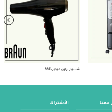
شسوار براون موديل8811
$7
 معنا
الأشتراك