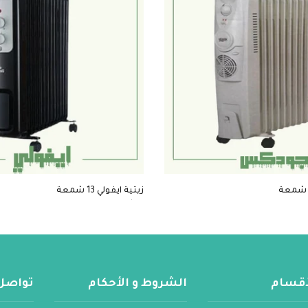
زيتية ايفولي 13 شمعة
$53
لأقسام
الشروط و الأحكام
تواصل