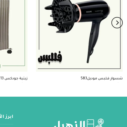
شسوار فلبس موديل583
زيتية جودكس 13 شمعة
$56
$16
ابرز ا