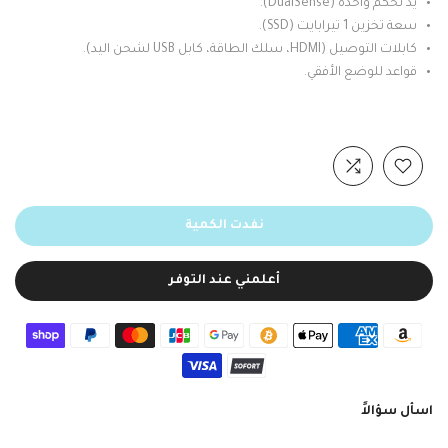
يد تحكم واحدة (DualSense).
سعة تخزين 1 تيرابايت (SSD).
كابلات التوصيل (HDMI، سلك الطاقة، كابل USB لشحن اليد).
قواعد للوضع الأفقي.
نفدت الكمية
أعلمني عند التوفر
اسأل سؤالاً