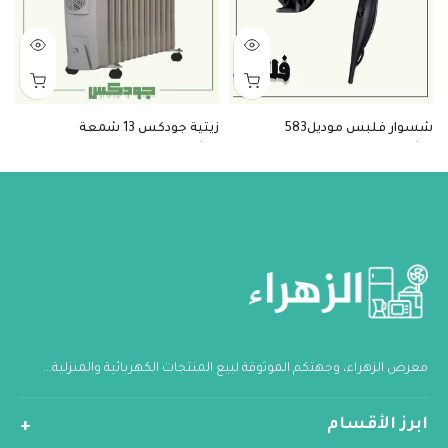
شسوار فلبس موديل583
زيتية جودكس 13 شمعة
زي
3
$56
$16
معرض الزهراء، وجهتكم الموثوقة لبيع المنتجات الكهربائية والمنزلية...
ابرز الأقسام