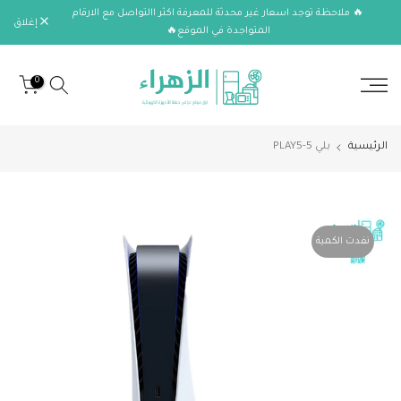
🔥 ملاحظة توجد اسعار غير محدثة للمعرفة اكثر االتواصل مع الارقام
الانتقال
إغلاق
المتواجدة في الموقع🔥
إلى
المحتوى
0
الرئيسية
بلي 5-PLAY5
نفدت الكمية