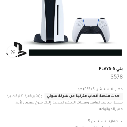
انقر للتكبير
بلي 5-PLAY5
$578
جهاز بلايستيشن 5 (PS5) هو
أحدث منصة ألعاب منزلية من شركة سوني
، ويُعتبر قفزة تقنية كبيرة
بفضل سرعته الفائقة وتقنيات التحكم الجديدة. إليك شرح مفصل لأبرز
مميزاته وأنواعه
جهاز بلايستيشن 5.