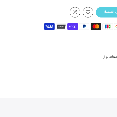
 السلة
عام
نوال