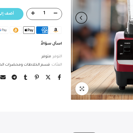
أضف إلى
اسأل سؤالاً
التوفر:
متوفر
الفئات:
قسم الخلاطات ومحضرات الط
انقر للتكبير