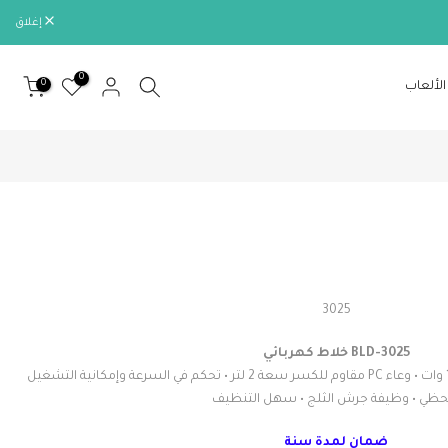
إغلاق
0
0
الألعاب
3025
BLD-3025 خلاط كهربائي
• أداء عالي من خلال محرك بقوة 1000 وات • وعاء PC مقاوم للكسر سعة 2 لتر • تحكم في السرعة وإمكانية التشغيل
لحظي • وظيفة جرش الثلج • سهل التنظيف
ضمان لمدة سنة