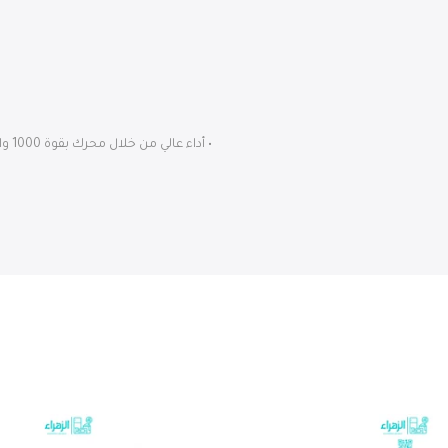
• أداء عالي من خلال محرك بقوة 1000 وات • وعاء PC مقاوم للكسر سعة 2 لتر • تحكم في السرعة وإمكانية التشغيل اللحظي • وظيفة جرش الثلج • سهل التنظيف