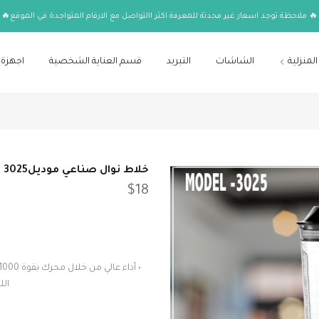
🔥 ملاحظة توجد اسعار غير محدثة للمعرفة اكثر االتواصل مع الارقام المتواجدة في الموقع🔥
المنزلية
الشاشات
التبريد
قسم العناية الشخصية
اجهزة 
خلاط نوال صناعي موديل3025
$18
ال