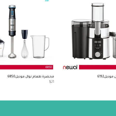
وديل6192
محضرة طعام نوال موديل6850
$21