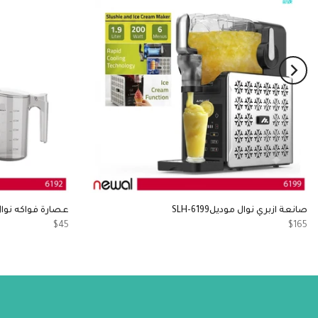
صانعة ازبري نوال موديلSLH-6199
عصارة فواكه نوال م
$45
$165