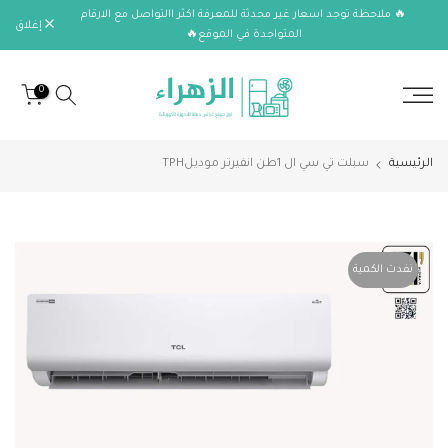
🔥 ملاحظة توجد اسعار غير محدثة للمعرفة اكثر االتواصل مع الارقام
الانتقال
إغلاق
المتواجدة في الموقع🔥
إلى
المحتوى
0
الرئيسية
سبلت تي سي ال 1طن انفيرتر موديلTPH
نفدت الكمية