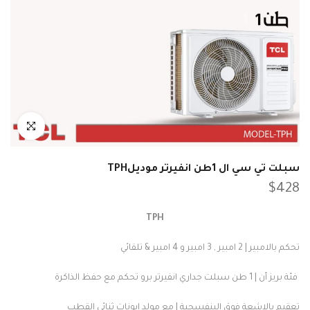
انقر للتكبير
سبلت تي سي ال 1طن انفيرتر موديلTPH
$428
TPH
تحكم بالامبير | 2 امبير , 3 امبير و 4 امبير & تلقائي
فئة بريز أن | 1 طن سبلت جداري انفيرتر برو تحكم مع حفظ الذاكرة
تعقيم بالاشعة فوق البنفسجية | مع مولد ايونات ثنائي القطب