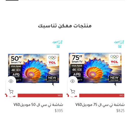
منتجات ممكن تناسبك
شاشة تي سي ال 75 موديلV6D
شاشة تي سي ال 50 موديلV6D
شا
5
$395
$825