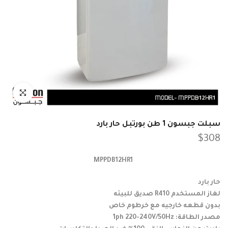
انقر للتكبير
سبلت جبسون 1 طن بورتبل حار بارد
$308
MPPDB12HR1
حار بارد
لغاز المستخدم R410 صديق للبيئه
بدون قطعه خارجيه مع خرطوم خاص
مصدر الطاقة: 1ph 220-240V/50Hz