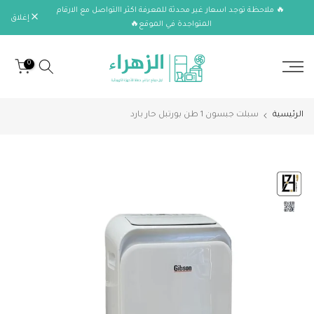
🔥 ملاحظة توجد اسعار غير محدثة للمعرفة اكثر االتواصل مع الارقام
الانتقال
إغلاق
المتواجدة في الموقع🔥
إلى
المحتوى
0
الرئيسية
سبلت جبسون 1 طن بورتبل حار بارد