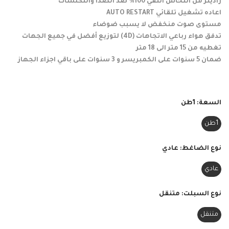
راديتر من النحاس النقي 100% ضد الصدا والتكلسات
اعاده تشغيل تلقائي AUTO RESTART
مستوى صوت منخفض لا يسبب ضوضاء
تدفق هواء رباعي الاتجاهات (4D) لتوزيع أفضل في جميع الجهات
تغطيه من 15 متر الى 18 متر
ضمان 5 سنوات على الكمبريسر و 3 سنوات على باقي اجزاء الجهاز
السعة:
1طن
1طن
نوع الضاغط:
عادي
عادي
نوع السبلت:
متنقل
متنقل