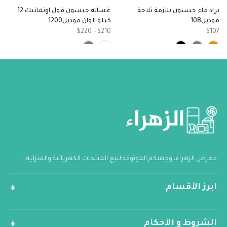
براد ماء جبسون بلازمة ثلاجة
غسالة جبسون فول اوتماتيك 12
ثل
موديل108
كيلو الوان موديل1200
3
$210 – $220
$107
معرض الزهراء، وجهتكم الموثوقة لبيع المنتجات الكهربائية والمنزلية...
ابرز الأقسام
الشروط و الأحكام