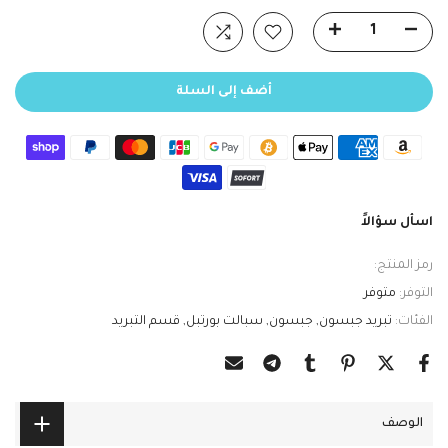
أضف إلى السلة
اسأل سؤالاً
رمز المنتج:
التوفر:
متوفر
الفئات:
تبريد جبسون
جبسون
سبالت بورتبل
قسم التبريد
الوصف