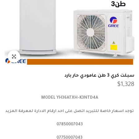
انقر للتكبير
سبلت كري 3 طن عامودي حار بارد
$1,328
MODEL YH36ATXH-K3NTD4A
توجد اسعار خاصة للتبريد اتصل على احد ارقام الادارة لمعرفة المزيد
07850007043
07750007043