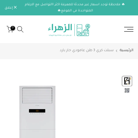
🔥 ملاحظة توجد اسعار غير محدثة للمعرفة اكثر االتواصل مع الارقام
الانتقال
إغلاق
المتواجدة في الموقع🔥
إلى
المحتوى
0
الرئيسية
سبلت كري 3 طن عامودي حار بارد