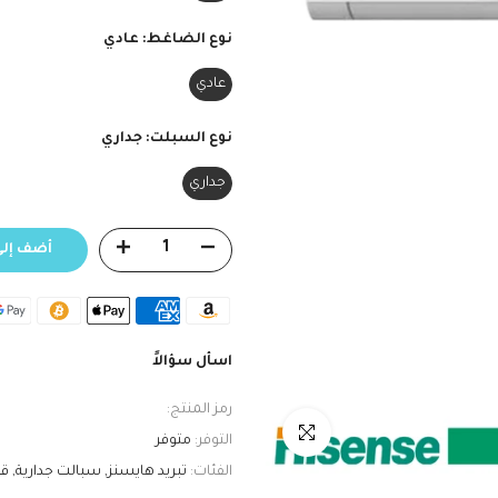
نوع الضاغط:
عادي
عادي
نوع السبلت:
جداري
جداري
أضف إلى
اسأل سؤالاً
رمز المنتج:
انقر للتكبير
التوفر:
متوفر
الفئات:
تبريد هايسنز
سبالت جدارية
قس