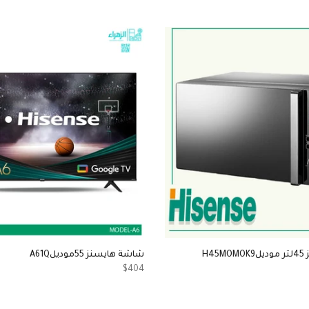
H4
شاشة هايسنز 55موديلA61Q
$404