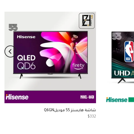
شاشة هايسنز 55 موديلQ6GN
$332