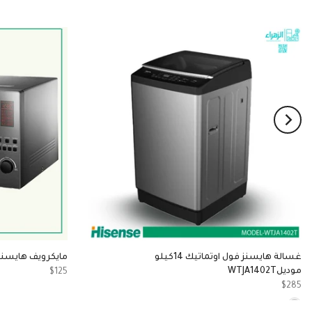
غسالة هايسنز فول اوتماتيك 14كيلو
مايكرويف هايسنز 45لتر موديل5MOMOK9
موديلWTJA1402T
$125
$285