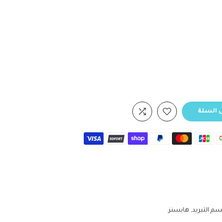
 السلة
م التبريد
هايسنز