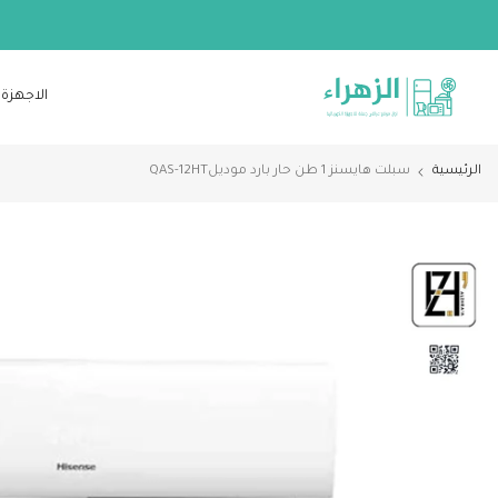
الانتقال
إلى
المحتوى
الاجهزة 
الرئيسية
سبلت هايسنز 1 طن حار بارد موديلQAS-12HT