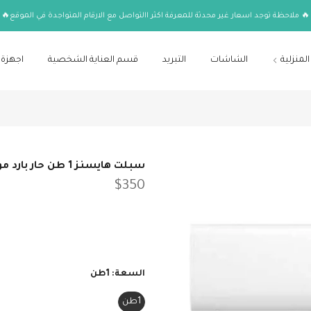
🔥 ملاحظة توجد اسعار غير محدثة للمعرفة اكثر االتواصل مع الارقام المتواجدة في الموقع🔥
المنزلية
الشاشات
التبريد
قسم العناية الشخصية
اجهزة 
سبلت هايسنز 1 طن حار بارد موديلQAS-12HT
$350
السعة:
1طن
1طن