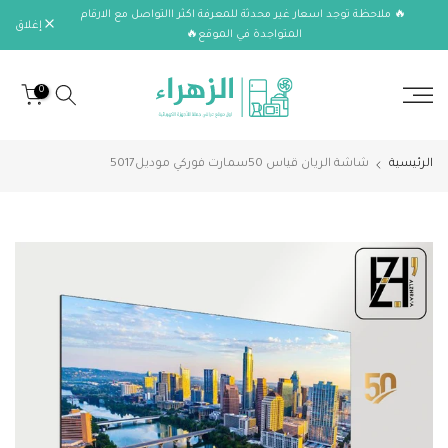
🔥 ملاحظة توجد اسعار غير محدثة للمعرفة اكثر االتواصل مع الارقام
الانتقال
إغلاق
المتواجدة في الموقع🔥
إلى
المحتوى
0
الرئيسية
شاشة الريان قياس 50سمارت فوركي موديل5017