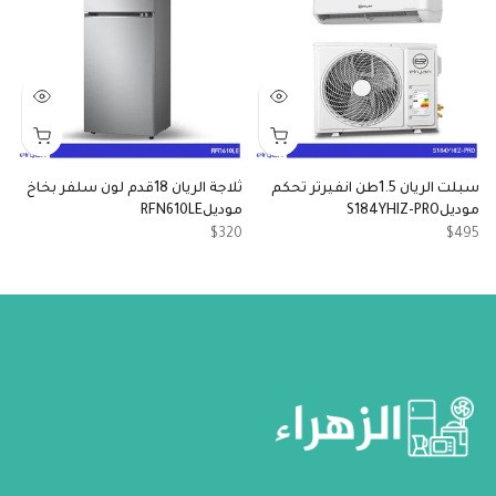
سبلت الريان 1.5طن انفيرتر تحكم
ثلاجة الريان 18قدم لون سلفر بخاخ
فرن
موديلS184YHIZ-PRO
موديلRFN610LE
4
$320
$495