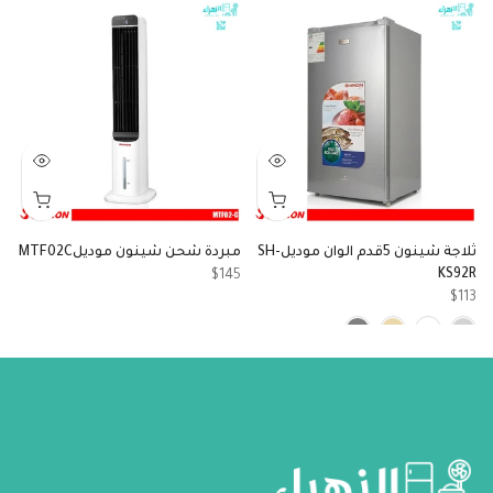
ثلاجة شينون 5قدم الوان موديلSH-
مبردة شحن شينون موديلMTF02C
KS92R
مو
$145
9
$113