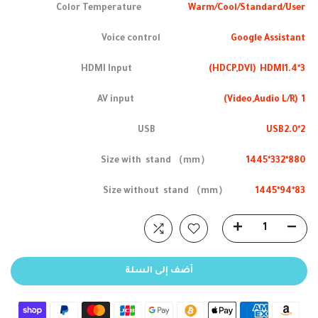
Warm/Cool/Standard/User
Color Temperature
Google Assistant
Voice control
(HDCP,DVI) HDMI1.4*3
HDMI Input
(Video,Audio L/R) 1
AV input
USB2.0*2
USB
1445*332*880
Size with stand （mm）
1445*94*83
Size without stand （mm）
أضف إلى السلة