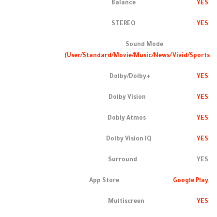
YES
Balance
YES
STEREO
Sound Mode
User/Standard/Movie/Music/News/Vivid/Sports)
YES
Dolby/Dolby+
YES
Dolby Vision
YES
Dobly Atmos
YES
Dolby Vision IQ
Surround YES
Google Play
App Store
YES
Multiscreen