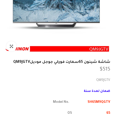
انقر للتكبير
شاشة شينون 65سمارت فوركي جوجل موديلQM9JGTV
$515
QM9JGTV
ضمان لمدة سنة
Model No.
SH65M9QGTV
OS
65