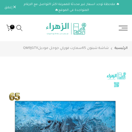
🔥 ملاحظة توجد اسعار غير محدثة للمعرفة اكثر االتواصل مع الارقام
الانتقال
إغلاق
المتواجدة في الموقع🔥
إلى
المحتوى
0
الرئيسية
شاشة شينون 65سمارت فوركي جوجل موديلQM9JGTV