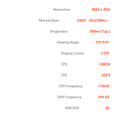
Resolution
3840 x 2160
60HZ （DLG120Hz）
Refresh Rate
Brightness
300nit (Typ.)
170°/170°
Viewing Angle
1.07G
Display Colour
CPU
CA55*4
CPU
G52*2
1.5GHZ
CPU Frequency
144 HZ
GPU Frequency
2G
DDR SIZE