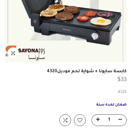
انقر للتكبير
كابسة سايونا + شواية لحم موديل4320
$33
4320
ضمان لمدة سنة