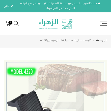
🔥 ملاحظة توجد اسعار غير محدثة للمعرفة اكثر االتواصل مع الارقام
الانتقال
إغلاق
المتواجدة في الموقع🔥
إلى
المحتوى
0
الرئيسية
كابسة سايونا + شواية لحم موديل4320