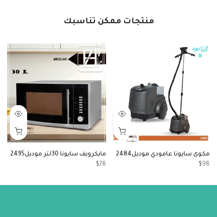
منتجات ممكن تناسبك
مكوى سايونا عامودي موديل2484
مايكرويف سايونا 30لتر موديل2495
ص
8
$78
$98