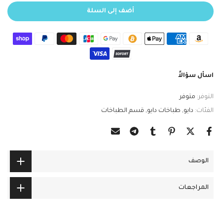
أضف إلى السلة
اسأل سؤالاً
التوفر:
متوفر
الفئات:
دايو
طباخات دايو
قسم الطباخات
الوصف
المراجعات