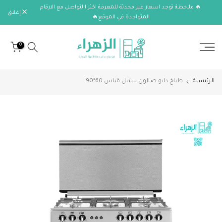
🔥 ملاحظة توجد اسعار غير محدثة للمعرفة اكثر االتواصل مع الارقام
الانتقال
إغلاق
المتواجدة في الموقع🔥
إلى
المحتوى
0
الرئيسية
طباخ دايو صالون ستيل قياس 60*90