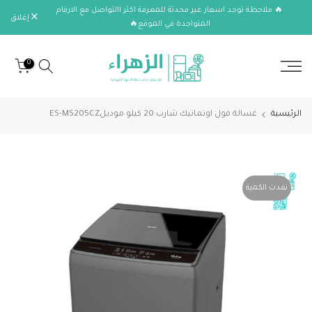
🔥 ملاحظة توجد اسعار غير محدثة للمعرفة اكثر االتواصل مع الارقام
الانتقال
إغلاق
المتواجدة في الموقع🔥
إلى
المحتوى
0
الرئيسية
غسالة فول اوتماتيك شارب 20 كيلو موديلES-MS205CZ
نفدت الكمية