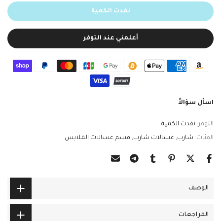
نفدت الكمية
أعلمني عند التوفر
اسأل سؤالاً
التوفر:
نفدت الكمية
الفئات:
شارب
غسالات شارب
قسم غسالات الملابس
الوصف
المراجعات