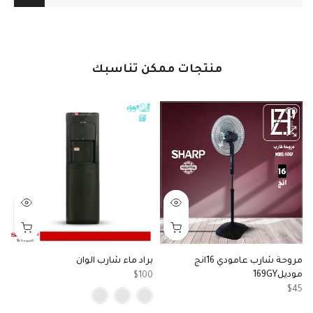
منتجات ممكن تناسبك
مروحة شارب عامودي 16انج
براد ماء شارب الوان
موديل169GY
مو
$100
0
$45