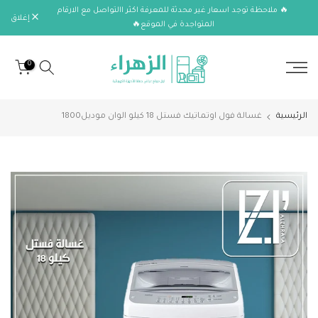
🔥 ملاحظة توجد اسعار غير محدثة للمعرفة اكثر االتواصل مع الارقام
الانتقال
إغلاق
المتواجدة في الموقع🔥
إلى
المحتوى
0
الرئيسية
غسالة فول اوتماتيك فستل 18 كيلو الوان موديل1800