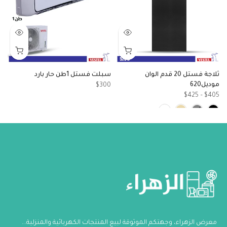
ثلاجة فستل 20 قدم الوان
سبلت فستل 1طن حار بارد
موديل620
مو
$300
95
$405 – $425
معرض الزهراء، وجهتكم الموثوقة لبيع المنتجات الكهربائية والمنزلية...