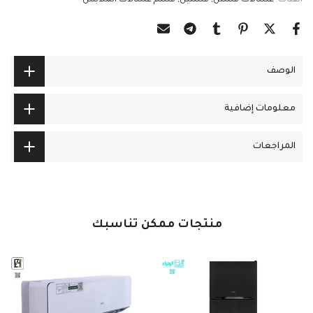
الفئات:
غسالات فستل
فستيل
قسم غسالات الملابس
الوصف
معلومات إضافية
المراجعات
منتجات ممكن تناسبك