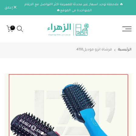
🔥 ملاحظة توجد اسعار غير محدثة للمعرفة اكثر االتواصل مع الارقام
الانتقال
إغلاق
المتواجدة في الموقع🔥
إلى
المحتوى
0
الرئيسية
فرشاة انزو موديل4118