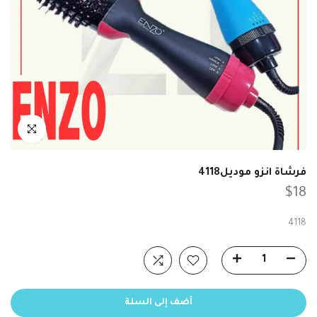
انقر للتكبير
فرشاة انزو موديل4118
$18
4118
أضف إلى السلة