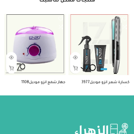
منتجات ممكن تناسبك
كسارة شعر انزو موديل3977
جهاز شمع انزو موديل1108
ك
5
$4
$17