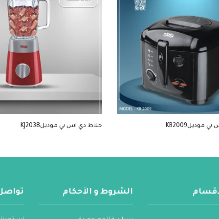
 موديلKB2009
خلاط دي اس بي موديلKJ2038
$19
لأقسام
الشروط و الأحكام
تواصل