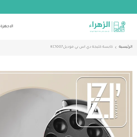
الانتقال
إلى
المحتوى
الاجهزة 
الرئيسية
كابسة كليجة دي اس بي موديلKC1007