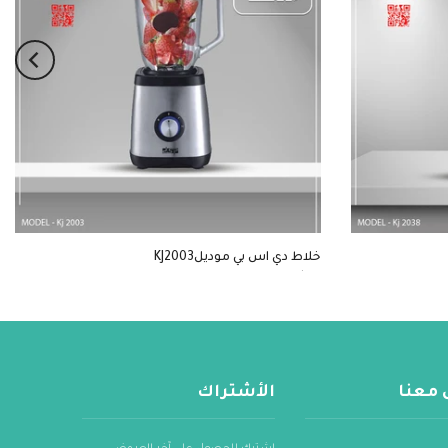
خلاط دي اس بي موديلKJ2003
$20
 معنا
الأشتراك