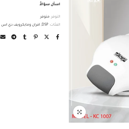
اسأل سؤالاً
التوفر:
متوفر
الفئات:
DSP
افران ومايكرويف دي اس ب
انقر للتكبير