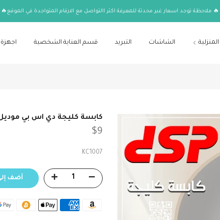
🔥 ملاحظة توجد اسعار غير محدثة للمعرفة اكثر االتواصل مع الارقام المتواجدة في الموقع🔥
المنزلية
الشاشات
التبريد
قسم العناية الشخصية
اجهزة 
كابسة كليجة دي اس بي موديلKC1007
$9
KC1007
أضف إلى