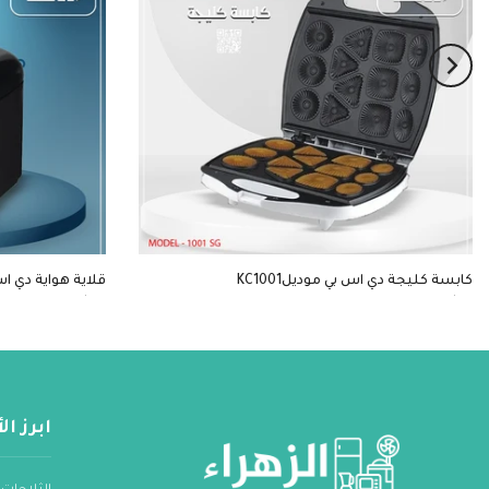
كابسة كليجة دي اس بي موديلKC1001
قلاية هواية دي اس بي
$30
$14
ابرز ا