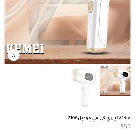
انقر للتكبير
ماكنة ليزري كي مي موديل7106
$55