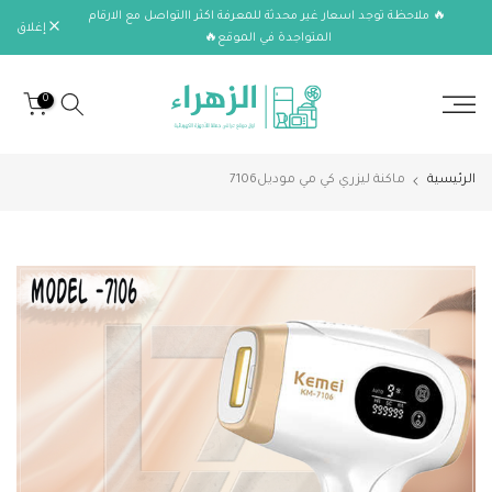
🔥 ملاحظة توجد اسعار غير محدثة للمعرفة اكثر االتواصل مع الارقام
الانتقال
إغلاق
المتواجدة في الموقع🔥
إلى
المحتوى
0
الرئيسية
ماكنة ليزري كي مي موديل7106