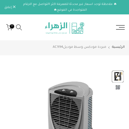
🔥 ملاحظة توجد اسعار غير محدثة للمعرفة اكثر االتواصل مع الارقام
الانتقال
إغلاق
المتواجدة في الموقع🔥
إلى
المحتوى
0
الرئيسية
مبردة مودكس وسط موديلAC994