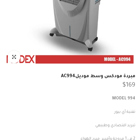
انقر للتكبير
مبردة مودكس وسط موديلAC994
$169
MODEL 994
تقنية آي بيور
تبريد اقتصادي وطبيعي
2 في 1 مروحة وأمبير. مبرد الهواء