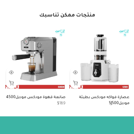
منتجات ممكن تناسبك
عصارة فواكه مودكس بطيئة
صانعة قهوة مودكس موديل4500
م
موديلSJ500
مو
$189
5
$90