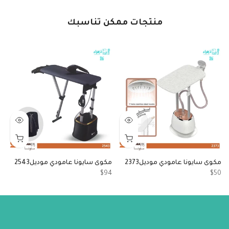
منتجات ممكن تناسبك
مكوى سايونا عامودي موديل2373
مكوى سايونا عامودي موديل2543
ما
6
$94
$50