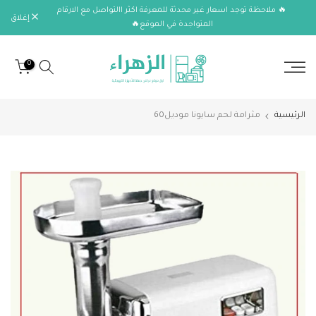
🔥 ملاحظة توجد اسعار غير محدثة للمعرفة اكثر االتواصل مع الارقام
الانتقال
إغلاق
المتواجدة في الموقع🔥
إلى
المحتوى
0
الرئيسية
مثرامة لحم سايونا موديل60