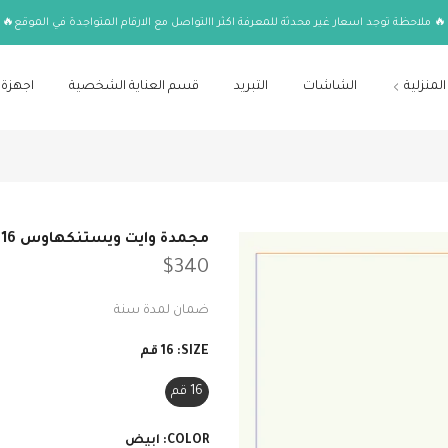
🔥 ملاحظة توجد اسعار غير محدثة للمعرفة اكثر االتواصل مع الارقام المتواجدة في الموقع🔥
المنزلية
الشاشات
التبريد
قسم العناية الشخصية
اجهزة 
مجمدة وايت ويستنكهاوس 16 قدم عامودي لون ابيض
$340
ضمان لمدة سنة
SIZE:
16 قم
16 قم
COLOR:
ابيض