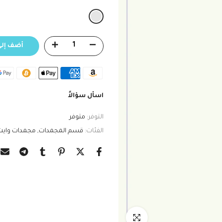
أضف إلى
اسأل سؤالاً
التوفر:
متوفر
الفئات:
قسم المجمدات
مجمدات واي
انقر للتكبير