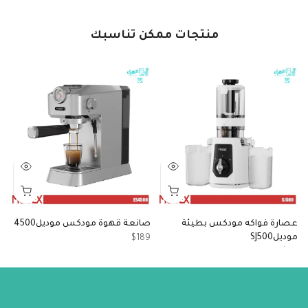
منتجات ممكن تناسبك
عصارة فواكه مودكس بطيئة
صانعة قهوة مودكس موديل4500
م
موديلSJ500
مو
$189
5
$90