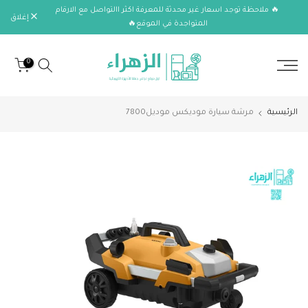
🔥 ملاحظة توجد اسعار غير محدثة للمعرفة اكثر االتواصل مع الارقام
الانتقال
إغلاق
المتواجدة في الموقع🔥
إلى
المحتوى
0
الرئيسية
مرشة سيارة موديكس موديل7800