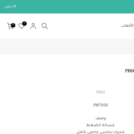
إغلاق
0
0
الألعاب
7900
PW7900
وصف
غسالة الضغط
محرك نحاسي عالمي كامل