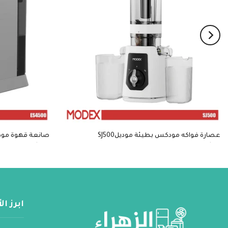
عصارة فواكه مودكس بطيئة موديلSJ500
صانعة قهوة مودكس
$189
$90
ابرز ا