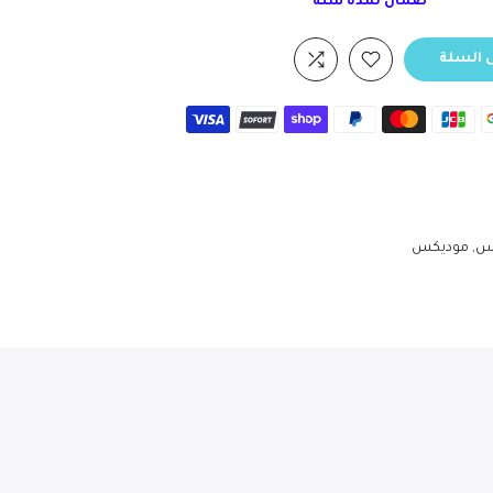
ضمان لمدة سنة
 السلة
س
موديكس