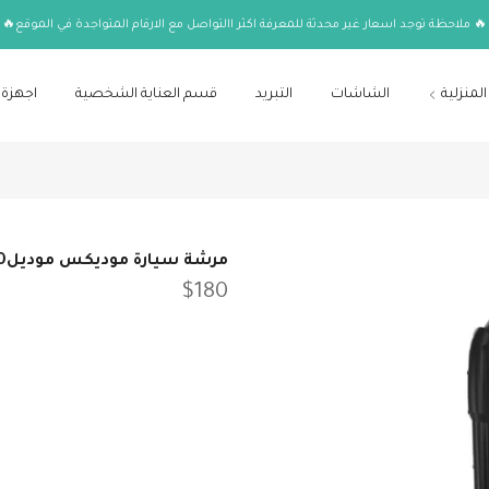
🔥 ملاحظة توجد اسعار غير محدثة للمعرفة اكثر االتواصل مع الارقام المتواجدة في الموقع🔥
المنزلية
الشاشات
التبريد
قسم العناية الشخصية
اجهزة 
مرشة سيارة موديكس موديل7900
$180