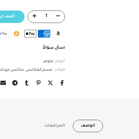
أضف إلى
اسأل سؤالاً
التوفر:
متوفر
الفئات:
قسم المكانس
مكانس مودك
الوصف
المراجعات