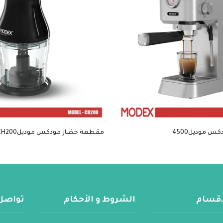
 موديل4500
مقطعة خضار مودكس موديلCH200
$35
لأقسام
الشروط و الأحكام
تواصل