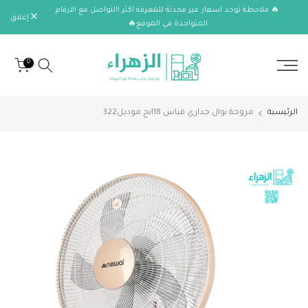
🔥 ملاحظة توجد اسعار غير محدثة للمعرفة اكثر االتواصل مع الارقام
الانتقال
إغلاق
المتواجدة في الموقع🔥
إلى
المحتوى
0
الرئيسية
مروحة نوال جداري قياس 18انج موديل322