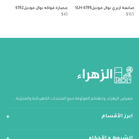
صانعة ازبري نوال موديلSLH-6199
عصارة فواكه نوال موديل6192
م
1
$45
$165
معرض الزهراء، وجهتكم الموثوقة لبيع المنتجات الكهربائية والمنزلية...
ابرز الأقسام
الشروط و الأحكام