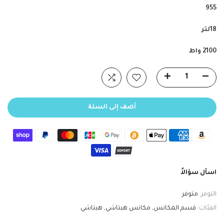
955
18لتر
2100 واط
أضف إلى السلة
اسأل سؤالاً
التوفر:
متوفر
الفئات:
قسم المكانس
مكانس هيتاشي
هيتاشي