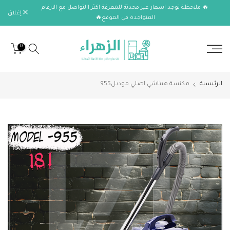
🔥 ملاحظة توجد اسعار غير محدثة للمعرفة اكثر االتواصل مع الارقام
الانتقال
إغلاق
المتواجدة في الموقع🔥
إلى
المحتوى
0
الرئيسية
مكنسة هيتاشي اصلي موديل955