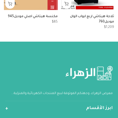
ثلاجة هيتاشي اربع ابواب الوان
مكنسة هيتاشي اصلي موديل945
موديل760
مو
$85
6
$1,209
معرض الزهراء، وجهتكم الموثوقة لبيع المنتجات الكهربائية والمنزلية...
ابرز الأقسام