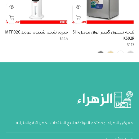
ثلاجة شينون 5قدم الوان موديلSH-
مبردة شحن شينون موديلMTF02C
KS92R
مو
$145
9
$113
معرض الزهراء، وجهتكم الموثوقة لبيع المنتجات الكهربائية والمنزلية...