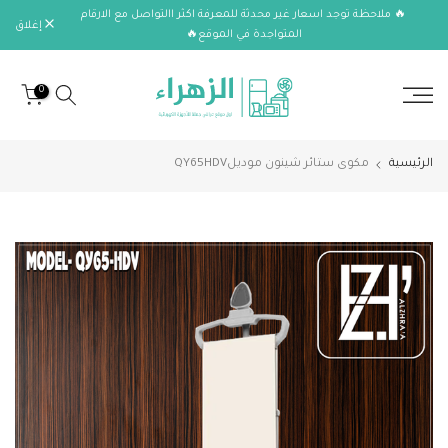
🔥 ملاحظة توجد اسعار غير محدثة للمعرفة اكثر االتواصل مع الارقام
الانتقال
إغلاق
المتواجدة في الموقع🔥
إلى
المحتوى
0
الرئيسية
مكوى ستائر شينون موديلQY65HDV