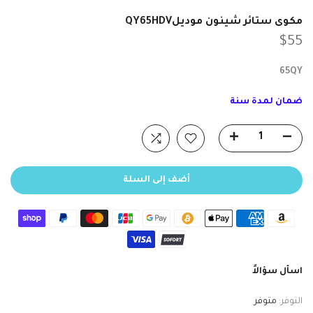
مكوى ستائر شينون موديلQY65HDV
$55
65QY
ضمان لمدة سنة
أضف إلى السلة
اسأل سؤالاً
التوفر:
متوفر