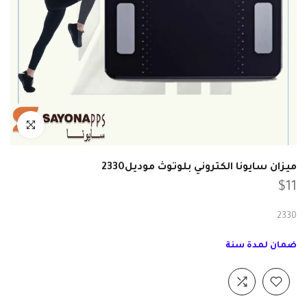
انقر للتكبير
ميزان سايونا الكتروني بلوتوث موديل2330
$11
2330
ضمان لمدة سنة