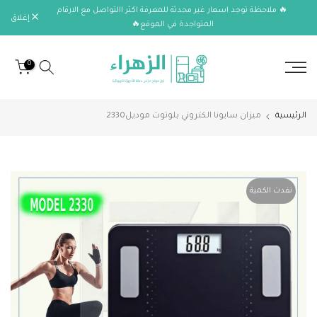
🔥 ملاحظة توجد اسعار غير محدثة للمعرفة اكثر االتواصل مع الارقام
الانتقال
إغلاق
المتواجدة في الموقع🔥
إلى
المحتوى
0
الرئيسية
ميزان سايونا الكتروني بلوتوث موديل2330
نفدت الكمية