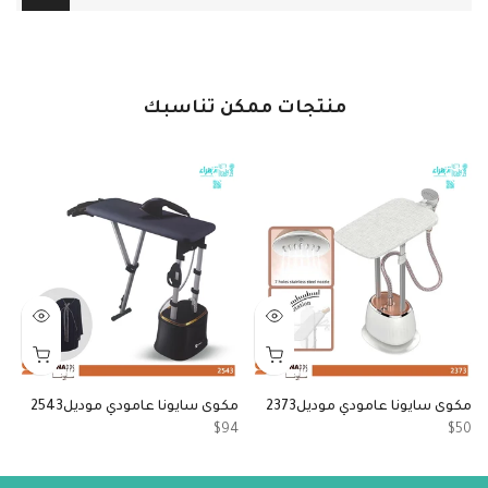
منتجات ممكن تناسبك
مكوى سايونا عامودي موديل2373
مكوى سايونا عامودي موديل2543
ما
6
$94
$50