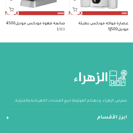
عصارة فواكه مودكس بطيئة
صانعة قهوة مودكس موديل4500
م
موديلSJ500
مو
$189
5
$90
معرض الزهراء، وجهتكم الموثوقة لبيع المنتجات الكهربائية والمنزلية...
ابرز الأقسام