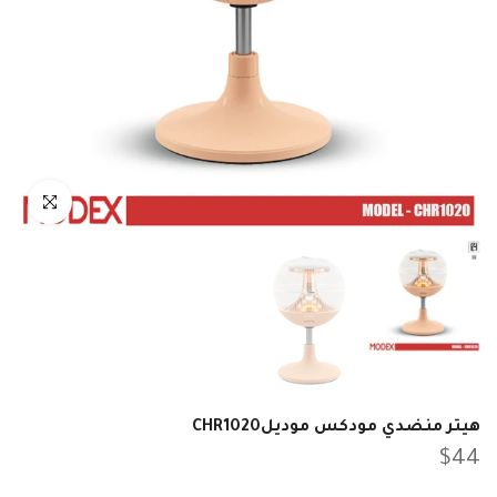
انقر للتكبير
هيتر منضدي مودكس موديلCHR1020
$44