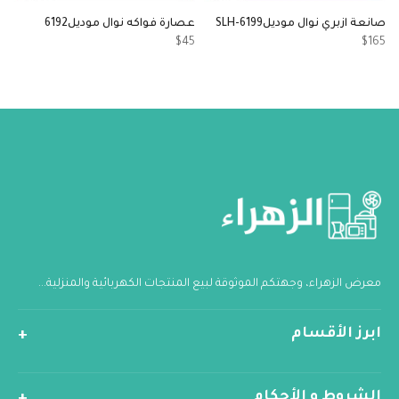
صانعة ازبري نوال موديلSLH-6199
عصارة فواكه نوال موديل6192
م
1
$45
$165
معرض الزهراء، وجهتكم الموثوقة لبيع المنتجات الكهربائية والمنزلية...
ابرز الأقسام
الشروط و الأحكام