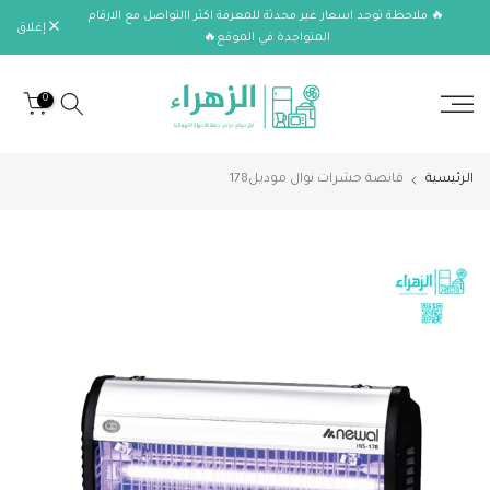
🔥 ملاحظة توجد اسعار غير محدثة للمعرفة اكثر االتواصل مع الارقام
الانتقال
إغلاق
المتواجدة في الموقع🔥
إلى
المحتوى
0
الرئيسية
قانصة حشرات نوال موديل178