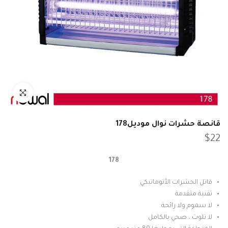
انقر للتكبير
قانصة حشرات نوال موديل178
$22
178
قاتل الحشرات الأتوماتيكي
تقنية متقدمة
لا سموم ولا رائحة
لا تلوث ، صحي بالكامل